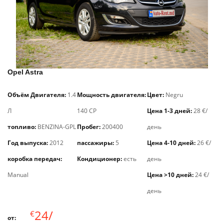
Opel Astra
Объём Двигателя:
1.4
Мощность двигателя:
Цвет:
Negru
Л
140 CP
Цена 1-3 дней:
28 €/
топливо:
BENZINA-GPL
Пробег:
200400
день
Год выпуска:
2012
пассажиры:
5
Цена 4-10 дней:
26 €/
коробка передач:
Кондиционер:
есть
день
Manual
Цена >10 дней:
24 €/
день
24/
€
от: